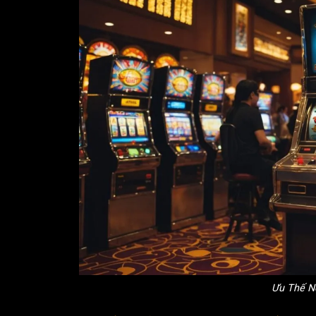
Ưu Thế N