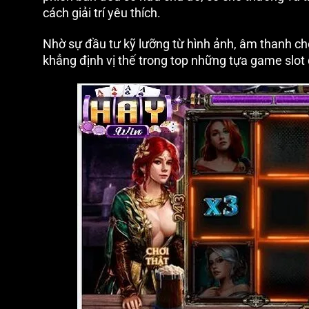
cách giải trí yêu thích.
Nhờ sự đầu tư kỹ lưỡng từ hình ảnh, âm thanh c
khẳng định vị thế trong top những tựa game slot