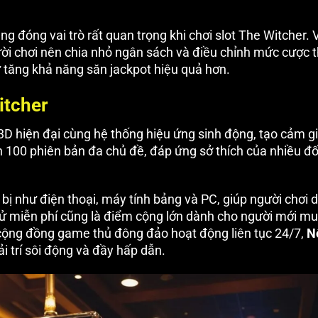
g đóng vai trò rất quan trọng khi chơi slot The Witcher. V
ời chơi nên chia nhỏ ngân sách và điều chỉnh mức cược 
ư tăng khả năng săn jackpot hiệu quả hơn.
itcher
3D hiện đại cùng hệ thống hiệu ứng sinh động, tạo cảm g
 100 phiên bản đa chủ đề, đáp ứng sở thích của nhiều đố
ết bị như điện thoại, máy tính bảng và PC, giúp người chơi 
 thử miễn phí cũng là điểm cộng lớn dành cho người mới m
 cộng đồng game thủ đông đảo hoạt động liên tục 24/7,
N
i trí sôi động và đầy hấp dẫn.