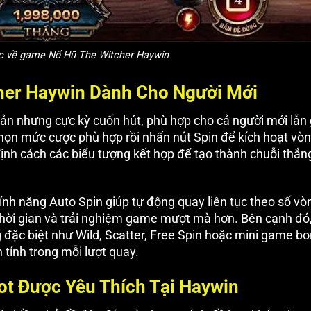
c về game Nổ Hũ The Witcher Haywin
her Haywin Dành Cho Người Mới
giản nhưng cực kỳ cuốn hút, phù hợp cho cả người mới lẫ
chọn mức cược phù hợp rồi nhấn nút Spin để kích hoạt vò
 định cách các biểu tượng kết hợp để tạo thành chuỗi thắn
ính năng Auto Spin giúp tự động quay liên tục theo số v
m thời gian và trải nghiệm game mượt mà hơn. Bên cạnh đó
 đặc biệt như Wild, Scatter, Free Spin hoặc mini game b
tính trong mỗi lượt quay.
ot Được Yêu Thích Tại Haywin