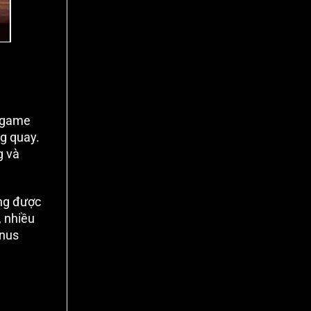
Đỉnh
Cao
Cho
Game
Thủ
2026
n game
ng quay.
g và
òng được
, nhiều
onus