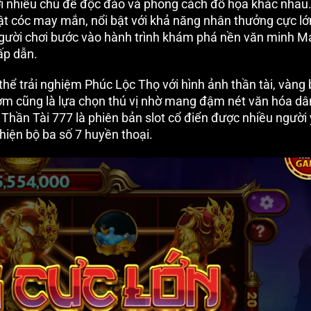
i nhiều chủ đề độc đáo và phong cách đồ họa khác nhau
ật cóc may mắn, nổi bật với khả năng nhân thưởng cực l
 người chơi bước vào hành trình khám phá nền văn minh M
ấp dẫn.
hể trải nghiệm Phúc Lộc Thọ với hình ảnh thần tài, vàng 
Bờm cũng là lựa chọn thú vị nhờ mang đậm nét văn hóa dâ
, Thần Tài 777 là phiên bản slot cổ điển được nhiều người
hiện bộ ba số 7 huyền thoại.