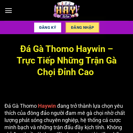
Bỏ
qua
nội
dung
ĐĂNG KÝ
ĐĂNG NHẬP
Đá Gà Thomo Haywin –
Trực Tiếp Những Trận Gà
Chọi Đỉnh Cao
Đá Gà Thomo
Haywin
đang trở thành lựa chọn yêu
thích của đông đảo người đam mê gà chọi nhờ chất
lượng phát sóng chuyên nghiệp, hệ thống cá cược
minh bạch và những trận đấu đầy kịch tính. Không