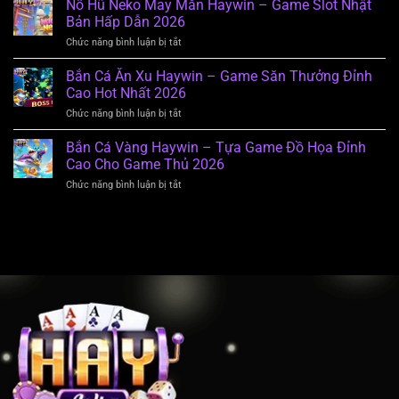
Nổ Hũ Neko May Mắn Haywin – Game Slot Nhật
Kịch
Phẩm
Nổ
Tính
Bản Hấp Dẫn 2026
Slot
Hũ
Đổi
Kho
Chức năng bình luận bị tắt
ở
Thưởng
Tàng
Nổ
Hot
Ngũ
Hũ
Bắn Cá Ăn Xu Haywin – Game Săn Thưởng Đỉnh
Nhất
Long
Neko
2026
Cao Hot Nhất 2026
Haywin
May
–
Mắn
Chức năng bình luận bị tắt
ở
Siêu
Haywin
Bắn
Phẩm
–
Cá
Bắn Cá Vàng Haywin – Tựa Game Đồ Họa Đỉnh
Slot
Game
Ăn
Đổi
Cao Cho Game Thủ 2026
Slot
Xu
Thưởng
Nhật
Haywin
Chức năng bình luận bị tắt
Đỉnh
ở
Bản
–
Cao
Bắn
Hấp
Game
2026
Cá
Dẫn
Săn
Vàng
2026
Thưởng
Haywin
Đỉnh
–
Cao
Tựa
Hot
Game
Nhất
Đồ
2026
Họa
Đỉnh
Cao
Cho
Game
Thủ
2026