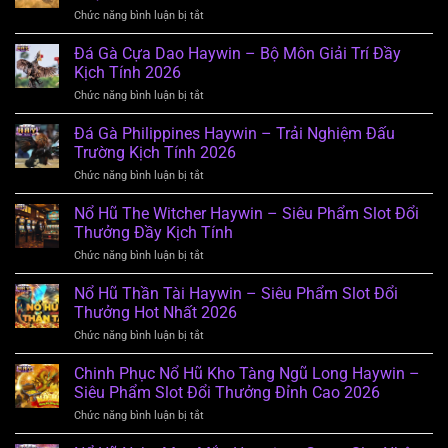
Haywin
Chức năng bình luận bị tắt
ở
–
Đá
Theo
Gà
Đá Gà Cựa Dao Haywin – Bộ Môn Giải Trí Đầy
Dõi
Thomo
Kịch Tính 2026
Những
Haywin
Trận
–
Chức năng bình luận bị tắt
ở
Đấu
Trực
Đá
Kịch
Tiếp
Gà
Đá Gà Philippines Haywin – Trải Nghiệm Đấu
Tính
Những
Cựa
2026
Trường Kịch Tính 2026
Trận
Dao
Gà
Haywin
Chức năng bình luận bị tắt
ở
Chọi
–
Đá
Đỉnh
Bộ
Gà
Nổ Hũ The Witcher Haywin – Siêu Phẩm Slot Đổi
Cao
Môn
Philippines
Thưởng Đầy Kịch Tính
Giải
Haywin
Trí
–
Chức năng bình luận bị tắt
ở
Đầy
Trải
Nổ
Kịch
Nghiệm
Hũ
Nổ Hũ Thần Tài Haywin – Siêu Phẩm Slot Đổi
Tính
Đấu
The
2026
Thưởng Hot Nhất 2026
Trường
Witcher
Kịch
Haywin
Chức năng bình luận bị tắt
ở
Tính
–
Nổ
2026
Siêu
Hũ
Chinh Phục Nổ Hũ Kho Tàng Ngũ Long Haywin –
Phẩm
Thần
Siêu Phẩm Slot Đổi Thưởng Đỉnh Cao 2026
Slot
Tài
Đổi
Haywin
Chức năng bình luận bị tắt
ở
Thưởng
–
Chinh
Đầy
Siêu
Phục