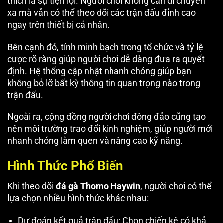
thích là sự tiện lợi. Người chơi không cần di chuyển
xa mà vẫn có thể theo dõi các trận đấu đỉnh cao
ngay trên thiết bị cá nhân.
Bên cạnh đó, tính minh bạch trong tổ chức và tỷ lệ
cược rõ ràng giúp người chơi dễ dàng đưa ra quyết
định. Hệ thống cập nhật nhanh chóng giúp bạn
không bỏ lỡ bất kỳ thông tin quan trọng nào trong
trận đấu.
Ngoài ra, cộng đồng người chơi đông đảo cũng tạo
nên môi trường trao đổi kinh nghiệm, giúp người mới
nhanh chóng làm quen và nâng cao kỹ năng.
Hình Thức Phổ Biến
Khi theo dõi
đá gà Thomo Haywin
, người chơi có thể
lựa chọn nhiều hình thức khác nhau:
Dự đoán kết quả trận đấu: Chọn chiến kê có khả