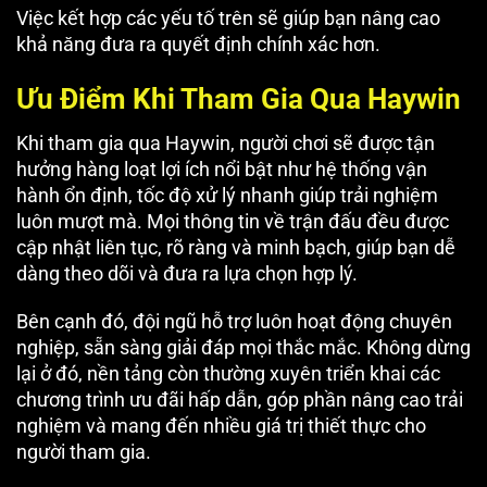
Việc kết hợp các yếu tố trên sẽ giúp bạn nâng cao
khả năng đưa ra quyết định chính xác hơn.
Ưu Điểm Khi Tham Gia Qua Haywin
Khi tham gia qua Haywin, người chơi sẽ được tận
hưởng hàng loạt lợi ích nổi bật như hệ thống vận
hành ổn định, tốc độ xử lý nhanh giúp trải nghiệm
luôn mượt mà. Mọi thông tin về trận đấu đều được
cập nhật liên tục, rõ ràng và minh bạch, giúp bạn dễ
dàng theo dõi và đưa ra lựa chọn hợp lý.
Bên cạnh đó, đội ngũ hỗ trợ luôn hoạt động chuyên
nghiệp, sẵn sàng giải đáp mọi thắc mắc. Không dừng
lại ở đó, nền tảng còn thường xuyên triển khai các
chương trình ưu đãi hấp dẫn, góp phần nâng cao trải
nghiệm và mang đến nhiều giá trị thiết thực cho
người tham gia.