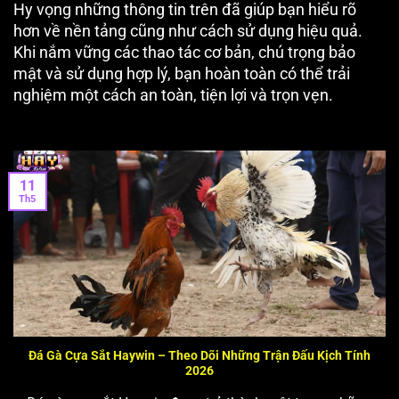
Hy vọng những thông tin trên đã giúp bạn hiểu rõ
hơn về nền tảng cũng như cách sử dụng hiệu quả.
Khi nắm vững các thao tác cơ bản, chú trọng bảo
mật và sử dụng hợp lý, bạn hoàn toàn có thể trải
nghiệm một cách an toàn, tiện lợi và trọn vẹn.
11
Th5
Đá Gà Cựa Sắt Haywin – Theo Dõi Những Trận Đấu Kịch Tính
2026