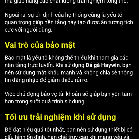
mà giúp nâng cao chất lượng trải nghiệm tổng thể.
Ngoài ra, sự ổn định của hệ thống cũng là yếu tố
quan trọng giúp nền tảng này tạo được ấn tượng tích
cực với người dùng.
Vai trò của bảo mật
Bảo mật là yếu tố không thể thiếu khi tham gia các
nền tảng trực tuyến. Khi sử dụng
Đá gà Haywin
, bạn
nên sử dụng mật khẩu mạnh và không chia sẻ thông
tin đăng nhập để giảm thiểu rủi ro.
Việc chủ động bảo vệ tài khoản sẽ giúp bạn yên tâm
hơn trong suốt quá trình sử dụng.
Tối ưu trải nghiệm khi sử dụng
Để đạt hiệu quả tốt nhất, bạn nên sử dụng thiết bị có
cấu hình ổn định, hạn chế truy cập khi mạng yếu và