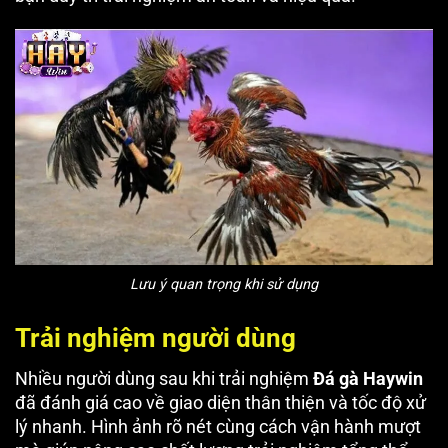
Lưu ý quan trọng khi sử dụng
Trải nghiệm người dùng
Nhiều người dùng sau khi trải nghiệm
Đá gà Haywin
đã đánh giá cao về giao diện thân thiện và tốc độ xử
lý nhanh. Hình ảnh rõ nét cùng cách vận hành mượt