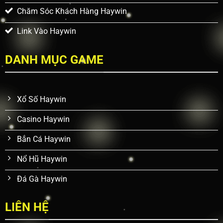
Chăm Sóc Khách Hàng Haywin
Link Vào Haywin
DANH MỤC GAME
Xổ Số Haywin
Casino Haywin
Bắn Cá Haywin
Nổ Hũ Haywin
Đá Gà Haywin
LIÊN HỆ