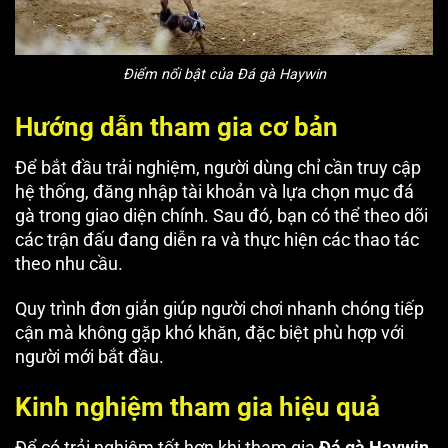
Điểm nổi bật của Đá gà Haywin
Hướng dẫn tham gia cơ bản
Để bắt đầu trải nghiệm, người dùng chỉ cần truy cập
hệ thống, đăng nhập tài khoản và lựa chọn mục đá
gà trong giao diện chính. Sau đó, bạn có thể theo dõi
các trận đấu đang diễn ra và thực hiện các thao tác
theo nhu cầu.
Quy trình đơn giản giúp người chơi nhanh chóng tiếp
cận mà không gặp khó khăn, đặc biệt phù hợp với
người mới bắt đầu.
Kinh nghiệm tham gia hiệu quả
Để có trải nghiệm tốt hơn khi tham gia
Đá gà Haywin
,