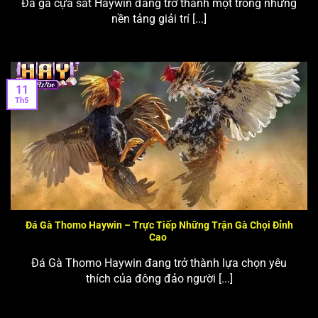
Đá gà cựa sắt Haywin đang trở thành một trong những
nền tảng giải trí [...]
11
Th5
Đá Gà Thomo Haywin – Trực Tiếp Những Trận Gà Chọi Đỉnh
Cao
Đá Gà Thomo Haywin đang trở thành lựa chọn yêu
thích của đông đảo người [...]