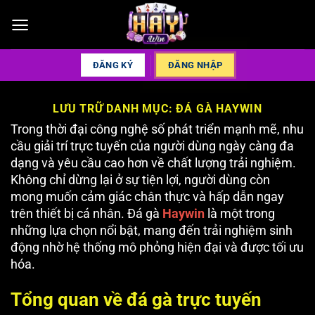
Bỏ
qua
nội
dung
ĐĂNG KÝ
ĐĂNG NHẬP
LƯU TRỮ DANH MỤC:
ĐÁ GÀ HAYWIN
Trong thời đại công nghệ số phát triển mạnh mẽ, nhu
cầu giải trí trực tuyến của người dùng ngày càng đa
dạng và yêu cầu cao hơn về chất lượng trải nghiệm.
Không chỉ dừng lại ở sự tiện lợi, người dùng còn
mong muốn cảm giác chân thực và hấp dẫn ngay
trên thiết bị cá nhân. Đá gà
Haywin
là một trong
những lựa chọn nổi bật, mang đến trải nghiệm sinh
động nhờ hệ thống mô phỏng hiện đại và được tối ưu
hóa.
Tổng quan về đá gà trực tuyến