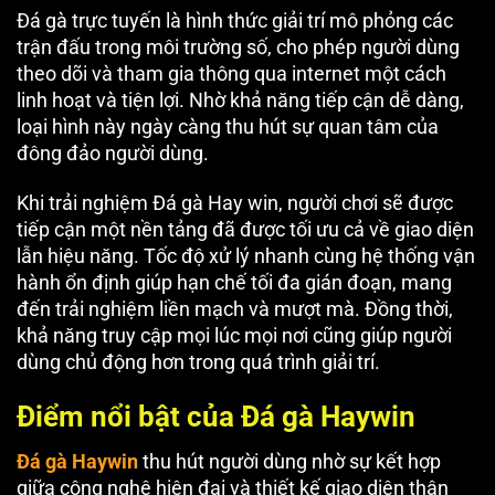
Đá gà trực tuyến là hình thức giải trí mô phỏng các
trận đấu trong môi trường số, cho phép người dùng
theo dõi và tham gia thông qua internet một cách
linh hoạt và tiện lợi. Nhờ khả năng tiếp cận dễ dàng,
loại hình này ngày càng thu hút sự quan tâm của
đông đảo người dùng.
Khi trải nghiệm Đá gà Hay win, người chơi sẽ được
tiếp cận một nền tảng đã được tối ưu cả về giao diện
lẫn hiệu năng. Tốc độ xử lý nhanh cùng hệ thống vận
hành ổn định giúp hạn chế tối đa gián đoạn, mang
đến trải nghiệm liền mạch và mượt mà. Đồng thời,
khả năng truy cập mọi lúc mọi nơi cũng giúp người
dùng chủ động hơn trong quá trình giải trí.
Điểm nổi bật của Đá gà Haywin
Đá gà Haywin
thu hút người dùng nhờ sự kết hợp
giữa công nghệ hiện đại và thiết kế giao diện thân