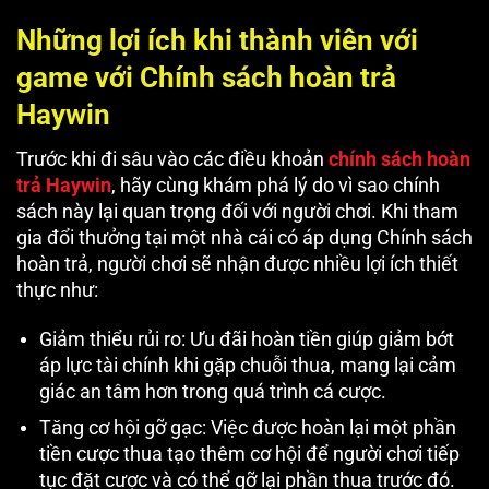
Những lợi ích khi thành viên với
game với Chính sách hoàn trả
Haywin
Trước khi đi sâu vào các điều khoản
chính sách hoàn
trả Haywin
, hãy cùng khám phá lý do vì sao chính
sách này lại quan trọng đối với người chơi. Khi tham
gia đổi thưởng tại một nhà cái có áp dụng Chính sách
hoàn trả, người chơi sẽ nhận được nhiều lợi ích thiết
thực như:
Giảm thiểu rủi ro: Ưu đãi hoàn tiền giúp giảm bớt
áp lực tài chính khi gặp chuỗi thua, mang lại cảm
giác an tâm hơn trong quá trình cá cược.
Tăng cơ hội gỡ gạc: Việc được hoàn lại một phần
tiền cược thua tạo thêm cơ hội để người chơi tiếp
tục đặt cược và có thể gỡ lại phần thua trước đó.