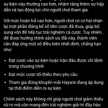
sự kiện này thường cao hơn, nhằm tăng thêm sự hấp
dẫn và tạo động lực cho người chơi tham gia.
Với mức hoàn trả cao hơn, người chơi có cơ hội nhận
lại một phần đáng kể số tiền cược đã thua, giúp bổ
sung vốn để tiếp tục trải nghiệm cá cược. Tuy nhiên,
để được hưởng chính sách ưu đãi này, thành viên
cần đáp ứng một số điều kiện nhất định, chẳng hạn
như:
Đặt cược vào sự kiện hoặc trận đấu được chỉ định
trong chương trình
Đạt mức cược tối thiểu theo yêu cầu
Tham gia đúng khuyến mãi Haywin đang áp dụng
tại thời điểm diễn ra sự kiện
Chính sách này không chỉ giúp người chơi giảm thiểu
rủi ro mà còn mang đến trải nghiệm giải trí đầy hào