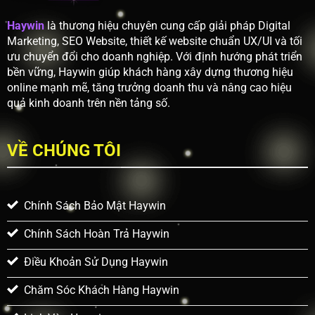
Haywin
là thương hiệu chuyên cung cấp giải pháp Digital
Marketing, SEO Website, thiết kế website chuẩn UX/UI và tối
ưu chuyển đổi cho doanh nghiệp. Với định hướng phát triển
bền vững, Haywin giúp khách hàng xây dựng thương hiệu
online mạnh mẽ, tăng trưởng doanh thu và nâng cao hiệu
quả kinh doanh trên nền tảng số.
VỀ CHÚNG TÔI
Chính Sách Bảo Mật Haywin
Chính Sách Hoàn Trả Haywin
Điều Khoản Sử Dụng Haywin
Chăm Sóc Khách Hàng Haywin