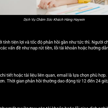
Dịch Vụ Chăm Sóc Khách Hàng Haywin
 tính tiện lợi và tốc độ phản hồi gần như tức thì. Người 
t các vấn đề như nạp rút tiền, lỗi tài khoản hoặc hướng d
hi tiết hoặc tài liệu liên quan, email là lựa chọn phù hợp
ơn. Thời gian phản hồi thường dao động từ 12 đến 24 giờ