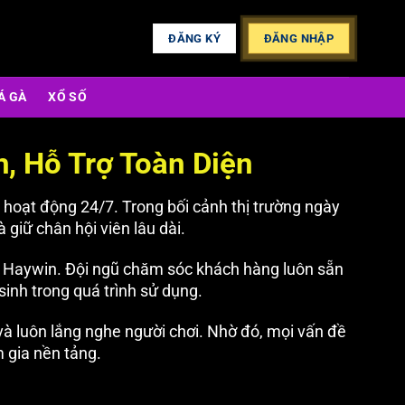
ĐĂNG KÝ
ĐĂNG NHẬP
Á GÀ
XỔ SỐ
, Hỗ Trợ Toàn Diện
hoạt động 24/7. Trong bối cảnh thị trường ngày
 giữ chân hội viên lâu dài.
ủa Haywin. Đội ngũ chăm sóc khách hàng luôn sẵn
inh trong quá trình sử dụng.
p và luôn lắng nghe người chơi. Nhờ đó, mọi vấn đề
 gia nền tảng.