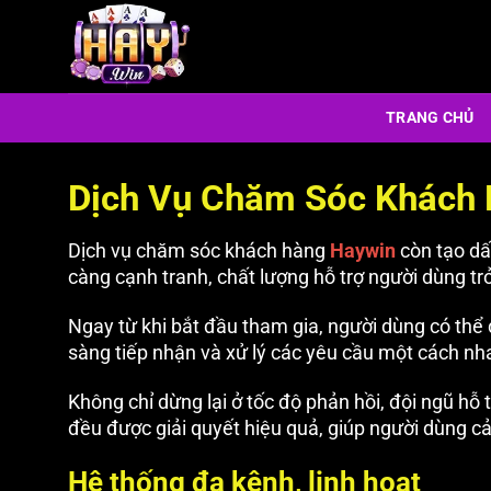
Bỏ
qua
nội
dung
TRANG CHỦ
Dịch Vụ Chăm Sóc Khách 
Dịch vụ chăm sóc khách hàng
Haywin
còn tạo dấ
càng cạnh tranh, chất lượng hỗ trợ người dùng trở
Ngay từ khi bắt đầu tham gia, người dùng có thể
sàng tiếp nhận và xử lý các yêu cầu một cách nh
Không chỉ dừng lại ở tốc độ phản hồi, đội ngũ hỗ 
đều được giải quyết hiệu quả, giúp người dùng c
Hệ thống đa kênh, linh hoạt