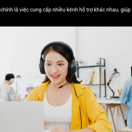
ính là việc cung cấp nhiều kênh hỗ trợ khác nhau, giúp 