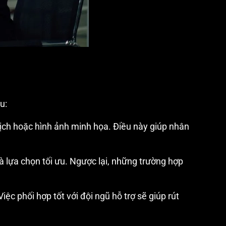
u:
dịch hoặc hình ảnh minh họa. Điều này giúp nhân
là lựa chọn tối ưu. Ngược lại, những trường hợp
iệc phối hợp tốt với đội ngũ hỗ trợ sẽ giúp rút