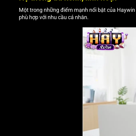
Một trong những điểm mạnh nổi bật của Haywin ch
phù hợp với nhu cầu cá nhân.