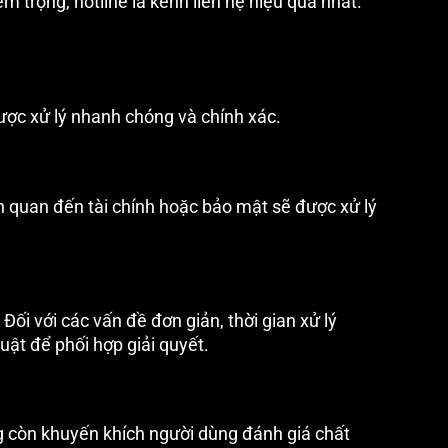
m trọng, hotline là kênh liên hệ hiệu quả nhất.
ược xử lý nhanh chóng và chính xác.
ên quan đến tài chính hoặc bảo mật sẽ được xử lý
ối với các vấn đề đơn giản, thời gian xử lý
ật để phối hợp giải quyết.
ng còn khuyến khích người dùng đánh giá chất