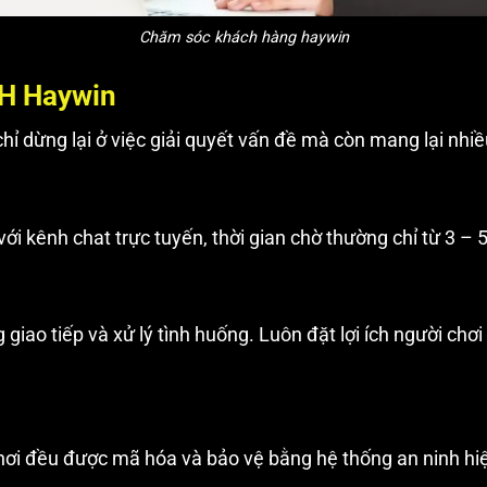
Chăm sóc khách hàng haywin
KH Haywin
dừng lại ở việc giải quyết vấn đề mà còn mang lại nhiều 
i kênh chat trực tuyến, thời gian chờ thường chỉ từ 3 – 5
giao tiếp và xử lý tình huống. Luôn đặt lợi ích người ch
chơi đều được mã hóa và bảo vệ bằng hệ thống an ninh hi
.