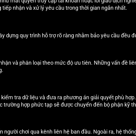
như mất quyền truy cập tài khoản hoặc lỗi giao dịch nghiê
g tiếp nhận và xử lý yêu cầu trong thời gian ngắn nhất.
ây dựng quy trình hỗ trợ rõ ràng nhằm bảo yêu cầu đều đ
 nhận và phân loại theo mức độ ưu tiên. Những vấn đề li
g.
iểm tra dữ liệu và đưa ra phương án giải quyết phù hợp. Đ
ác trường hợp phức tạp sẽ được chuyển đến bộ phận kỹ thu
ến người chơi qua kênh liên hệ ban đầu. Ngoài ra, hệ thố