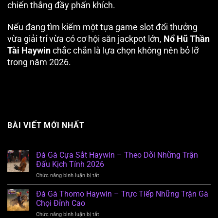
chiến thắng đầy phấn khích.
Nếu đang tìm kiếm một tựa game slot đổi thưởng
vừa giải trí vừa có cơ hội săn jackpot lớn,
Nổ Hũ Thần
Tài Haywin
chắc chắn là lựa chọn không nên bỏ lỡ
trong năm 2026.
BÀI VIẾT MỚI NHẤT
Đá Gà Cựa Sắt Haywin – Theo Dõi Những Trận
Đấu Kịch Tính 2026
Chức năng bình luận bị tắt
ở
Đá
Gà
Đá Gà Thomo Haywin – Trực Tiếp Những Trận Gà
Cựa
Chọi Đỉnh Cao
Sắt
Haywin
Chức năng bình luận bị tắt
ở