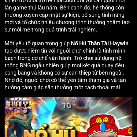
khiến trò chơi trở nên lôi cuốn đối với cả người mới
lẫn game thủ lâu năm. Bên cạnh đó, hệ thống còn
thường xuyên cập nhật sự kiện, bổ sung tính năng
mới và tổ chức nhiều chương trình thưởng nhằm tạo
sự mới mẻ trong quá trình trải nghiệm.
Một yếu tố quan trọng giúp
Nổ Hũ Thần Tài Haywin
tạo được niềm tin với người chơi chính là tính minh
bạch trong cơ chế vận hành. Trò chơi sử dụng hệ
thống RNG ngẫu nhiên giúp mọi kết quả quay đều
công bằng và không có sự can thiệp từ bên ngoài.
Nhờ đó, người chơi có thể yên tâm tham gia và tận
hưởng cảm giác săn thưởng một cách thoải mái.