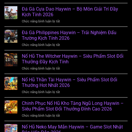
–
Đá
Theo
Gà
Đá Gà Cựa Dao Haywin – Bộ Môn Giải Trí Đầy
Dõi
Thomo
Kịch Tính 2026
Những
Haywin
Trận
–
Chức năng bình luận bị tắt
ở
Đấu
Trực
Đá
Kịch
Tiếp
Gà
Đá Gà Philippines Haywin – Trải Nghiệm Đấu
Tính
Những
Cựa
2026
Trường Kịch Tính 2026
Trận
Dao
Gà
Haywin
Chức năng bình luận bị tắt
ở
Chọi
–
Đá
Đỉnh
Bộ
Gà
Nổ Hũ The Witcher Haywin – Siêu Phẩm Slot Đổi
Cao
Môn
Philippines
Thưởng Đầy Kịch Tính
Giải
Haywin
Trí
–
Chức năng bình luận bị tắt
ở
Đầy
Trải
Nổ
Kịch
Nghiệm
Hũ
Nổ Hũ Thần Tài Haywin – Siêu Phẩm Slot Đổi
Tính
Đấu
The
2026
Thưởng Hot Nhất 2026
Trường
Witcher
Kịch
Haywin
Chức năng bình luận bị tắt
ở
Tính
–
Nổ
2026
Siêu
Hũ
Chinh Phục Nổ Hũ Kho Tàng Ngũ Long Haywin –
Phẩm
Thần
Siêu Phẩm Slot Đổi Thưởng Đỉnh Cao 2026
Slot
Tài
Đổi
Haywin
Chức năng bình luận bị tắt
ở
Thưởng
–
Chinh
Đầy
Siêu
Phục
Nổ Hũ Neko May Mắn Haywin – Game Slot Nhật
Kịch
Phẩm
Nổ
Tính
Slot