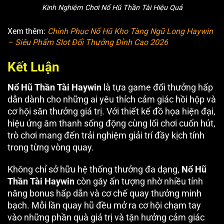
Kinh Nghiệm Chơi Nổ Hũ Thần Tài Hiệu Quả
Xem thêm:
Chinh Phục Nổ Hũ Kho Tàng Ngũ Long Haywin
– Siêu Phẩm Slot Đổi Thưởng Đỉnh Cao 2026
Kết Luận
Nổ Hũ Thần Tài Haywin
là tựa game đổi thưởng hấp
dẫn dành cho những ai yêu thích cảm giác hồi hộp và
cơ hội săn thưởng giá trị. Với thiết kế đồ họa hiện đại,
hiệu ứng âm thanh sống động cùng lối chơi cuốn hút,
trò chơi mang đến trải nghiệm giải trí đầy kịch tính
trong từng vòng quay.
Không chỉ sở hữu hệ thống thưởng đa dạng,
Nổ Hũ
Thần Tài Haywin
còn gây ấn tượng nhờ nhiều tính
năng bonus hấp dẫn và cơ chế quay thưởng minh
bạch. Mỗi lần quay hũ đều mở ra cơ hội chạm tay
vào những phần quà giá trị và tận hưởng cảm giác