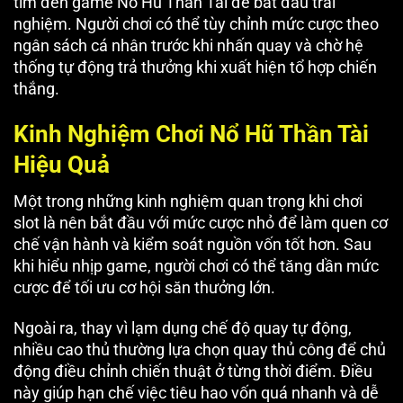
tìm đến game Nổ Hũ Thần Tài để bắt đầu trải
nghiệm. Người chơi có thể tùy chỉnh mức cược theo
ngân sách cá nhân trước khi nhấn quay và chờ hệ
thống tự động trả thưởng khi xuất hiện tổ hợp chiến
thắng.
Kinh Nghiệm Chơi Nổ Hũ Thần Tài
Hiệu Quả
Một trong những kinh nghiệm quan trọng khi chơi
slot là nên bắt đầu với mức cược nhỏ để làm quen cơ
chế vận hành và kiểm soát nguồn vốn tốt hơn. Sau
khi hiểu nhịp game, người chơi có thể tăng dần mức
cược để tối ưu cơ hội săn thưởng lớn.
Ngoài ra, thay vì lạm dụng chế độ quay tự động,
nhiều cao thủ thường lựa chọn quay thủ công để chủ
động điều chỉnh chiến thuật ở từng thời điểm. Điều
này giúp hạn chế việc tiêu hao vốn quá nhanh và dễ