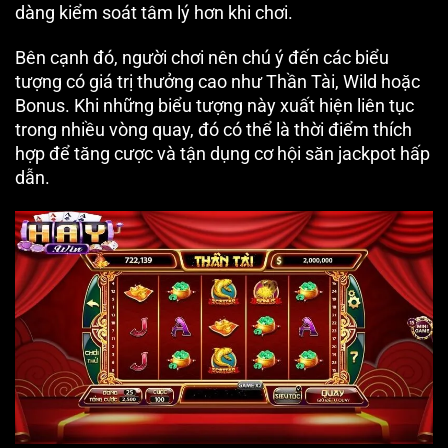
dàng kiểm soát tâm lý hơn khi chơi.
Bên cạnh đó, người chơi nên chú ý đến các biểu
tượng có giá trị thưởng cao như Thần Tài, Wild hoặc
Bonus. Khi những biểu tượng này xuất hiện liên tục
trong nhiều vòng quay, đó có thể là thời điểm thích
hợp để tăng cược và tận dụng cơ hội săn jackpot hấp
dẫn.