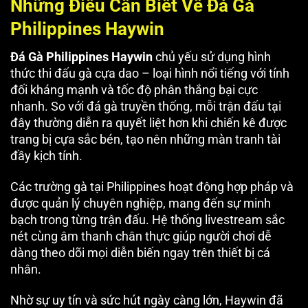
Những Điều Cần Biết Về Đá Gà
Philippines Haywin
Đá Gà Philippines Haywin
chủ yếu sử dụng hình
thức thi đấu gà cựa dao – loại hình nổi tiếng với tính
đối kháng mạnh và tốc độ phân thắng bại cực
nhanh. So với đá gà truyền thống, mỗi trận đấu tại
đây thường diễn ra quyết liệt hơn khi chiến kê được
trang bị cựa sắc bén, tạo nên những màn tranh tài
đầy kịch tính.
Các trường gà tại Philippines hoạt động hợp pháp và
được quản lý chuyên nghiệp, mang đến sự minh
bạch trong từng trận đấu. Hệ thống livestream sắc
nét cùng âm thanh chân thực giúp người chơi dễ
dàng theo dõi mọi diễn biến ngay trên thiết bị cá
nhân.
Nhờ sự uy tín và sức hút ngày càng lớn, Haywin đã