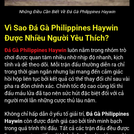
Những Điều Cần Biết Về Đá Gà Philippines Haywin
Vì Sao Đá Gà Philippines Haywin
Được Nhiều Người Yêu Thích?
Đá Gà Philippines Haywin
luôn nằm trong nhóm trò
chơi được quan tâm nhiều nhờ nhịp độ nhanh, kịch
tính và dễ theo dõi. Mỗi trận đấu thường diễn ra chỉ
trong thời gian ngắn nhưng lại mang đến cảm giác
hồi hộp liên tục bởi kết quả có thể thay đổi chỉ sau vài
pha ra đòn chính xác. Chính tốc độ cao cùng lối thi
đấu máu lửa đã tạo nên sức hút đặc biệt đối với cả
người mới lẫn những cược thủ lâu năm.
Không chỉ hấp dẫn ở yếu tố giải trí,
Đá Gà Philippines
Haywin
còn được đánh giá cao bởi tính minh bạch
trong quá trình thi đấu. Tất cả các trận đấu đều được