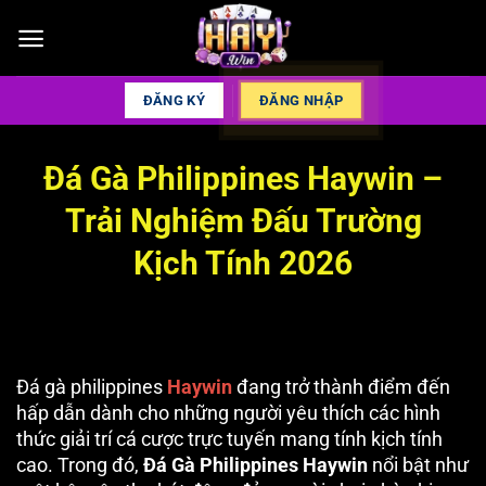
Bỏ
qua
nội
dung
ĐĂNG KÝ
ĐĂNG NHẬP
Đá Gà Philippines Haywin –
Trải Nghiệm Đấu Trường
Kịch Tính 2026
Đá gà philippines
Haywin
đang trở thành điểm đến
hấp dẫn dành cho những người yêu thích các hình
thức giải trí cá cược trực tuyến mang tính kịch tính
cao. Trong đó,
Đá Gà Philippines Haywin
nổi bật như