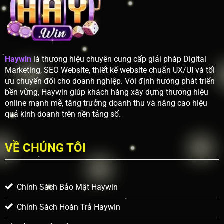
Cho
Game
Thủ
2026
Haywin
là thương hiệu chuyên cung cấp giải pháp Digital
Marketing, SEO Website, thiết kế website chuẩn UX/UI và tối
ưu chuyển đổi cho doanh nghiệp. Với định hướng phát triển
bền vững, Haywin giúp khách hàng xây dựng thương hiệu
online mạnh mẽ, tăng trưởng doanh thu và nâng cao hiệu
quả kinh doanh trên nền tảng số.
VỀ CHÚNG TÔI
Chính Sách Bảo Mật Haywin
Chính Sách Hoàn Trả Haywin