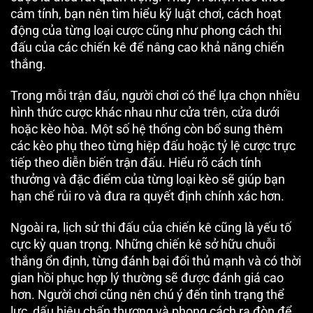
cảm tính, bạn nên tìm hiểu kỹ luật chơi, cách hoạt
động của từng loại cược cũng như phong cách thi
đấu của các chiến kê để nâng cao khả năng chiến
thắng.
Trong mỗi trận đấu, người chơi có thể lựa chọn nhiều
hình thức cược khác nhau như cửa trên, cửa dưới
hoặc kèo hòa. Một số hệ thống còn bổ sung thêm
các kèo phụ theo từng hiệp đấu hoặc tỷ lệ cược trực
tiếp theo diễn biến trận đấu. Hiểu rõ cách tính
thưởng và đặc điểm của từng loại kèo sẽ giúp bạn
hạn chế rủi ro và đưa ra quyết định chính xác hơn.
Ngoài ra, lịch sử thi đấu của chiến kê cũng là yếu tố
cực kỳ quan trọng. Những chiến kê sở hữu chuỗi
thắng ổn định, từng đánh bại đối thủ mạnh và có thời
gian hồi phục hợp lý thường sẽ được đánh giá cao
hơn. Người chơi cũng nên chú ý đến tình trạng thể
lực, dấu hiệu chấn thương và phong cách ra đòn để