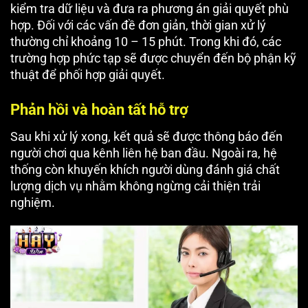
kiểm tra dữ liệu và đưa ra phương án giải quyết phù
hợp. Đối với các vấn đề đơn giản, thời gian xử lý
thường chỉ khoảng 10 – 15 phút. Trong khi đó, các
trường hợp phức tạp sẽ được chuyển đến bộ phận kỹ
thuật để phối hợp giải quyết.
Phản hồi và hoàn tất hỗ trợ
Sau khi xử lý xong, kết quả sẽ được thông báo đến
người chơi qua kênh liên hệ ban đầu. Ngoài ra, hệ
thống còn khuyến khích người dùng đánh giá chất
lượng dịch vụ nhằm không ngừng cải thiện trải
nghiệm.