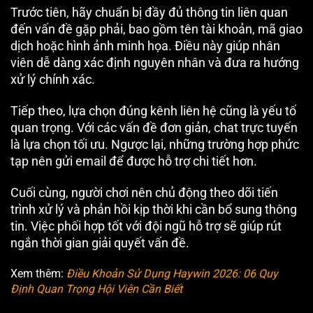
Trước tiên, hãy chuẩn bị đầy đủ thông tin liên quan
đến vấn đề gặp phải, bao gồm tên tài khoản, mã giao
dịch hoặc hình ảnh minh họa. Điều này giúp nhân
viên dễ dàng xác định nguyên nhân và đưa ra hướng
xử lý chính xác.
Tiếp theo, lựa chọn đúng kênh liên hệ cũng là yếu tố
quan trọng. Với các vấn đề đơn giản, chat trực tuyến
là lựa chọn tối ưu. Ngược lại, những trường hợp phức
tạp nên gửi email để được hỗ trợ chi tiết hơn.
Cuối cùng, người chơi nên chủ động theo dõi tiến
trình xử lý và phản hồi kịp thời khi cần bổ sung thông
tin. Việc phối hợp tốt với đội ngũ hỗ trợ sẽ giúp rút
ngắn thời gian giải quyết vấn đề.
Xem thêm:
Điều Khoản Sử Dụng Haywin 2026: 06 Quy
Định Quan Trọng Hội Viên Cần Biết