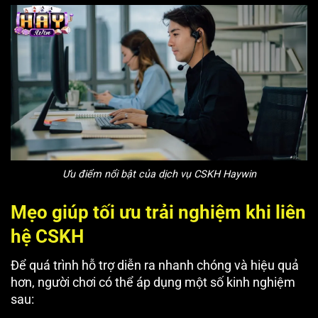
Ưu điểm nổi bật của dịch vụ CSKH Haywin
Mẹo giúp tối ưu trải nghiệm khi liên
hệ CSKH
Để quá trình hỗ trợ diễn ra nhanh chóng và hiệu quả
hơn, người chơi có thể áp dụng một số kinh nghiệm
sau: