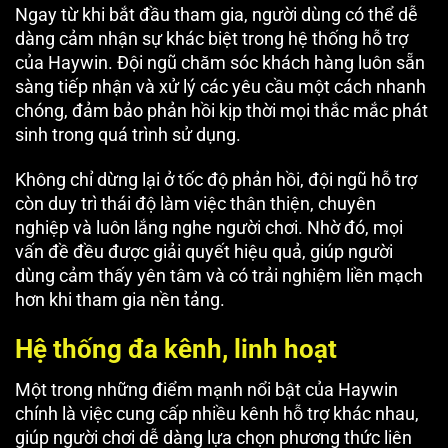
Ngay từ khi bắt đầu tham gia, người dùng có thể dễ
dàng cảm nhận sự khác biệt trong hệ thống hỗ trợ
của Haywin. Đội ngũ chăm sóc khách hàng luôn sẵn
sàng tiếp nhận và xử lý các yêu cầu một cách nhanh
chóng, đảm bảo phản hồi kịp thời mọi thắc mắc phát
sinh trong quá trình sử dụng.
Không chỉ dừng lại ở tốc độ phản hồi, đội ngũ hỗ trợ
còn duy trì thái độ làm việc thân thiện, chuyên
nghiệp và luôn lắng nghe người chơi. Nhờ đó, mọi
vấn đề đều được giải quyết hiệu quả, giúp người
dùng cảm thấy yên tâm và có trải nghiệm liền mạch
hơn khi tham gia nền tảng.
Hệ thống đa kênh, linh hoạt
Một trong những điểm mạnh nổi bật của Haywin
chính là việc cung cấp nhiều kênh hỗ trợ khác nhau,
giúp người chơi dễ dàng lựa chọn phương thức liên