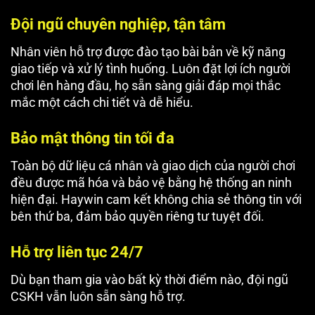
Đội ngũ chuyên nghiệp, tận tâm
Nhân viên hỗ trợ được đào tạo bài bản về kỹ năng
giao tiếp và xử lý tình huống. Luôn đặt lợi ích người
chơi lên hàng đầu, họ sẵn sàng giải đáp mọi thắc
mắc một cách chi tiết và dễ hiểu.
Bảo mật thông tin tối đa
Toàn bộ dữ liệu cá nhân và giao dịch của người chơi
đều được mã hóa và bảo vệ bằng hệ thống an ninh
hiện đại. Haywin cam kết không chia sẻ thông tin với
bên thứ ba, đảm bảo quyền riêng tư tuyệt đối.
Hỗ trợ liên tục 24/7
Dù bạn tham gia vào bất kỳ thời điểm nào, đội ngũ
CSKH vẫn luôn sẵn sàng hỗ trợ.