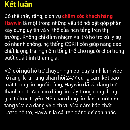
Kết luận
Có thể thấy rằng, dịch vụ
chăm sóc khách hàng
Haywin
là một trong những yếu tố nổi bật góp phần
xây dựng uy tín và vị thế của nền tảng trên thị
trường. Không chỉ đảm nhiệm vai trò hỗ trợ xử lý sự
cố nhanh chóng, hệ thống CSKH còn giúp nâng cao
chất lượng trải nghiệm tổng thể cho người chơi trong
suốt quá trình tham gia.
Với đội ngũ hỗ trợ chuyên nghiệp, quy trình làm việc
rõ ràng, khả năng phản hồi 24/7 cùng cam kết bảo
mật thông tin người dùng, Haywin đã và đang trở
thành một lựa chọn đáng tin cậy trong cộng đồng
giải trí trực tuyến. Nếu bạn đang tìm kiếm một nền
tảng vừa đa dạng về dịch vụ vừa đảm bảo chất
lượng hỗ trợ, Haywin là cái tên đáng để cân nhắc.