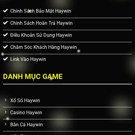
Chính Sách Bảo Mật Haywin
Chính Sách Hoàn Trả Haywin
Điều Khoản Sử Dụng Haywin
Chăm Sóc Khách Hàng Haywin
Link Vào Haywin
DANH MỤC GAME
Xổ Số Haywin
Casino Haywin
Bắn Cá Haywin