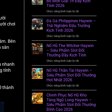
Bộ Môn Giải Trí Đầy Kịch
Haywin
Đấu
Tính 2026
–
Kịch
Trực
Tính
Chức năng bình luận bị tắt
ở
Tiếp
2026
Đá
Những
ười
Gà
Đá Gà Philippines Haywin –
Trận
Cựa
ười chơi
Gà
Trải Nghiệm Đấu Trường
Dao
Chọi
Kịch Tính 2026
Haywin
Đỉnh
–
Cao
Chức năng bình luận bị tắt
ở
Bộ
Đá
năm. Bên
Môn
Gà
Nổ Hũ The Witcher Haywin
Giải
n săn
Philippines
Trí
– Siêu Phẩm Slot Đổi
Haywin
Đầy
Thưởng Đầy Kịch Tính
–
Kịch
Trải
Tính
Chức năng bình luận bị tắt
ở
Nghiệm
xu nhanh
2026
Nổ
Đấu
Hũ
g tính
Nổ Hũ Thần Tài Haywin –
Trường
The
Kịch
Siêu Phẩm Slot Đổi Thưởng
Witcher
Tính
Hot Nhất 2026
Haywin
2026
–
Chức năng bình luận bị tắt
ở
ở thành
Siêu
Nổ
Phẩm
Hũ
Chinh Phục Nổ Hũ Kho
Slot
Thần
Đổi
Tàng Ngũ Long Haywin –
Tài
Thưởng
Siêu Phẩm Slot Đổi Thưởng
Haywin
Đầy
–
Đỉnh Cao 2026
Kịch
Siêu