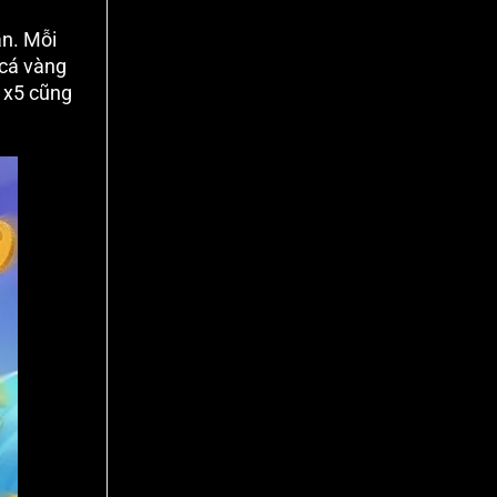
n. Mỗi
 cá vàng
n x5 cũng