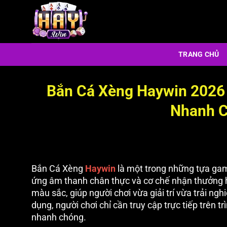
Bỏ
qua
nội
dung
TRANG CHỦ
Bắn Cá Xèng Haywin 2026
Nhanh C
Bắn Cá Xèng
Haywin
là một trong những tựa game
ứng âm thanh chân thực và cơ chế nhận thưởng 
màu sắc, giúp người chơi vừa giải trí vừa trải ng
dụng, người chơi chỉ cần truy cập trực tiếp trên t
nhanh chóng.