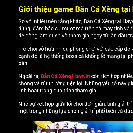
Giới thiệu game Bắn Cá Xèng tại
So với nhiều nền tảng khác, Bắn Cá Xèng tại Hay
dùng, đảm bảo sự mượt mà trên cả máy tính và thi
dễ dàng làm quen và tham gia ngay từ lần đầu tr
Trò chơi sở hữu nhiều phòng chơi với các cấp độ
cạnh đó là hệ thống boss cá khổng lồ mang lại p
bắn.
Ngoài ra,
Bắn Cá Xèng Haywin
còn tích hợp nhiều
chóng và rút thưởng tiện lợi. Những yếu tố này giú
linh hoạt trong quá trình tham gia.
Nhờ sự kết hợp giữa lối chơi đơn giản, tính giải t
một trong những lựa chọn giải trí phổ biến và đượ