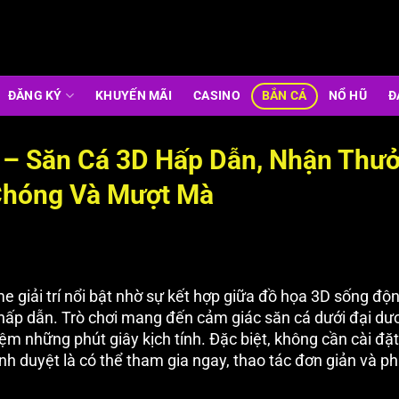
ĐĂNG KÝ
KHUYẾN MÃI
CASINO
BẮN CÁ
NỔ HŨ
Đ
 – Săn Cá 3D Hấp Dẫn, Nhận Thư
hóng Và Mượt Mà
 giải trí nổi bật nhờ sự kết hợp giữa đồ họa 3D sống độn
hấp dẫn. Trò chơi mang đến cảm giác săn cá dưới đại dư
hiệm những phút giây kịch tính. Đặc biệt, không cần cài đặ
rình duyệt là có thể tham gia ngay, thao tác đơn giản và p