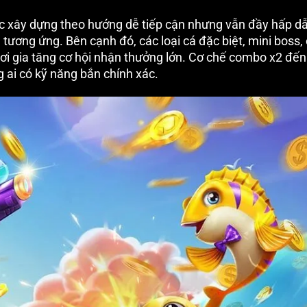
 xây dựng theo hướng dễ tiếp cận nhưng vẫn đầy hấp dẫ
tương ứng. Bên cạnh đó, các loại cá đặc biệt, mini boss,
hơi gia tăng cơ hội nhận thưởng lớn. Cơ chế combo x2 đế
 ai có kỹ năng bắn chính xác.