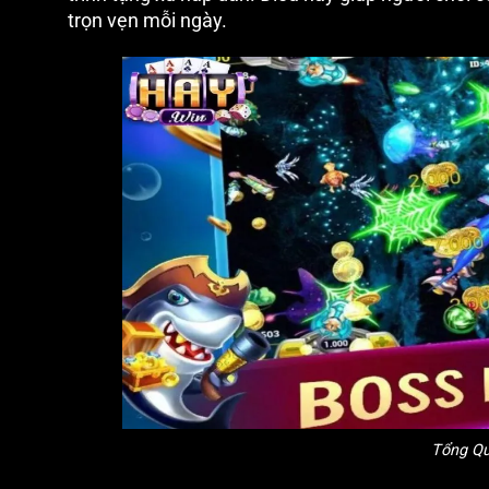
trọn vẹn mỗi ngày.
Tổng Qu