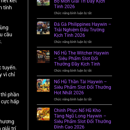
 nét kết
Bộ Môn Giải Trí Đầy Kịch
Haywin
Đấu
Tính 2026
–
h tính
Kịch
Trực
Tính
Chức năng bình luận bị tắt
ở
Tiếp
2026
Đá
Những
Gà
Đá Gà Philippines Haywin –
Trận
Cựa
cùng
Gà
Trải Nghiệm Đấu Trường
Dao
Chọi
êu cầu
Kịch Tính 2026
Haywin
Đỉnh
–
.
Cao
Chức năng bình luận bị tắt
ở
Bộ
Đá
Môn
Gà
Nổ Hũ The Witcher Haywin
Giải
Philippines
Trí
– Siêu Phẩm Slot Đổi
Haywin
Đầy
Thưởng Đầy Kịch Tính
–
Kịch
c tuyến.
Trải
Tính
Chức năng bình luận bị tắt
ở
Nghiệm
 vì chỉ
2026
Nổ
Đấu
Hũ
Nổ Hũ Thần Tài Haywin –
Trường
The
Kịch
Siêu Phẩm Slot Đổi Thưởng
Witcher
Tính
Hot Nhất 2026
Haywin
 thì phần
2026
–
Chức năng bình luận bị tắt
ở
g cực hấp
Siêu
Nổ
Phẩm
Hũ
Chinh Phục Nổ Hũ Kho
Slot
Thần
Đổi
Tàng Ngũ Long Haywin –
Tài
Thưởng
Siêu Phẩm Slot Đổi Thưởng
chương
Haywin
Đầy
–
Đỉnh Cao 2026
Kịch
iải trí
Siêu