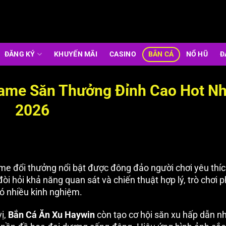
ĐĂNG KÝ
KHUYẾN MÃI
CASINO
BẮN CÁ
NỔ HŨ
Đ
ame Săn Thưởng Đỉnh Cao Hot Nh
2026
me đổi thưởng nổi bật được đông đảo người chơi yêu thíc
đòi hỏi khả năng quan sát và chiến thuật hợp lý, trò chơi 
ó nhiều kinh nghiệm.
vị,
Bắn Cá Ăn Xu Haywin
còn tạo cơ hội săn xu hấp dẫn n