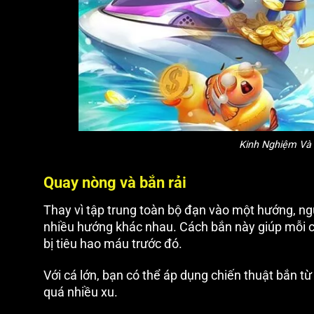
Kinh Nghiệm Và
Quay nòng và bắn rải
Thay vì tập trung toàn bộ đạn vào một hướng, ngư
nhiều hướng khác nhau. Cách bắn này giúp mỗi con
bị tiêu hao máu trước đó.
Với cá lớn, bạn có thể áp dụng chiến thuật bắn từ 
quá nhiều xu.