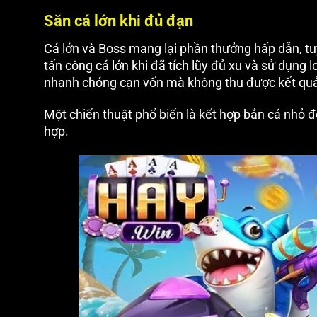
Săn cá lớn khi đủ đạn
Cá lớn và Boss mang lại phần thưởng hấp dẫn, tu
tấn công cá lớn khi đã tích lũy đủ xu và sử dụng 
nhanh chóng cạn vốn mà không thu được kết qu
Một chiến thuật phổ biến là kết hợp bắn cá nhỏ đ
hợp.