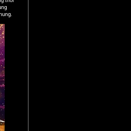
g thời
rung
chung.