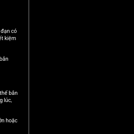
Đỉnh
Cao
Cho
Game
Thủ
2026
i đạn có
ết kiệm
 bắn
 thể bắn
 lúc,
lớn hoặc