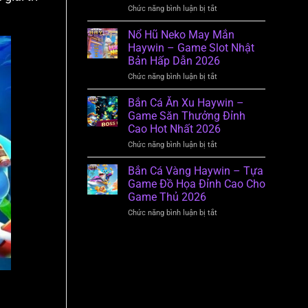
Tính
Chức năng bình luận bị tắt
ở
Phẩm
Chinh
Slot
Phục
Đổi
Nổ Hũ Neko May Mắn
Nổ
Thưởng
Haywin – Game Slot Nhật
Hũ
Hot
Bản Hấp Dẫn 2026
Kho
Nhất
Tàng
2026
Chức năng bình luận bị tắt
ở
Ngũ
Nổ
Long
Hũ
Bắn Cá Ăn Xu Haywin –
Haywin
Neko
–
Game Săn Thưởng Đỉnh
May
Siêu
Cao Hot Nhất 2026
Mắn
Phẩm
Haywin
Slot
Chức năng bình luận bị tắt
ở
–
Đổi
Bắn
Game
Thưởng
Cá
Bắn Cá Vàng Haywin – Tựa
Slot
Đỉnh
Ăn
Nhật
Game Đồ Họa Đỉnh Cao Cho
Cao
Xu
Bản
2026
Game Thủ 2026
Haywin
Hấp
–
Dẫn
Chức năng bình luận bị tắt
ở
Game
2026
Bắn
Săn
Cá
Thưởng
Vàng
Đỉnh
Haywin
Cao
–
Hot
Tựa
Nhất
Game
2026
Đồ
Họa