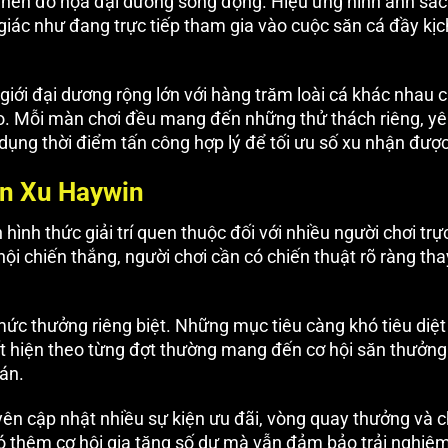
 nền đồ họa đại dương sống động. Hiệu ứng hình ảnh sắc
iác như đang trực tiếp tham gia vào cuộc săn cá đầy kịc
 giới đại dương rộng lớn với hàng trăm loài cá khác nhau 
ao. Mỗi màn chơi đều mang đến những thử thách riêng, y
 dụng thời điểm tấn công hợp lý để tối ưu số xu nhận được
n Xu Haywin
ình thức giải trí quen thuộc đối với nhiều người chơi trự
i chiến thắng, người chơi cần có chiến thuật rõ ràng thay
 mức thưởng riêng biệt. Những mục tiêu càng khó tiêu diệt
ất hiện theo từng đợt thường mang đến cơ hội săn thưởn
oán.
ên cập nhật nhiều sự kiện ưu đãi, vòng quay thưởng và 
ó thêm cơ hội gia tăng số dư mà vẫn đảm bảo trải nghiệm g