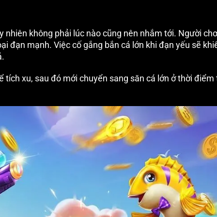
y nhiên không phải lúc nào cũng nên nhắm tới. Người chơ
loại đạn mạnh. Việc cố gắng bắn cá lớn khi đạn yếu sẽ kh
ả.
ể tích xu, sau đó mới chuyển sang săn cá lớn ở thời điểm 