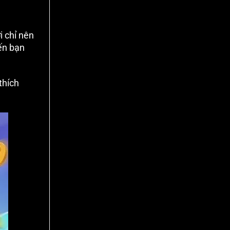
i chỉ nên
iến bạn
thích